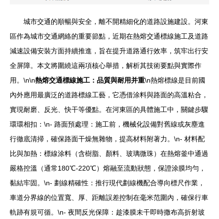
城市交通的順暢與安全，離不開精細化的道路設施建設。河東
區作為城市交通網絡的重要節點，近期在熱熔交通標線施工及道路
減速設備安裝方面持續推進，旨在提升道路通行效率，筑牢出行安
全屏障。本文將圍繞這兩項核心舉措，解析其技術要點與實際作
用。\n\n
熱熔交通標線施工：品質與耐用并重
\n熱熔標線是目前國
內外應用最廣泛的道路標線工藝，它憑借涂料與路面的高溫粘合，
實現耐磨、反光、快干等優點。在河東區的具體施工中，關鍵步驟
環環相扣：\n- 路面預處理：施工前，機械化設備對舊線或灰塵進
行徹底清掃，確保路面干燥無雜物，提高材料附著力。\n- 材料配
比與加熱：標線涂料（含樹脂、顏料、玻璃微珠）在熱熔釜中通過
嚴格控溫（通常180℃-220℃）熔融至流動狀態，保證涂膜均勻，
黏結牢固。\n- 劃線精確性：推行現代劃線機配合導向標尺作業，
車道分界線的位置寬、厚、距離誤差控制在毫米范圍內，確保行車
軌跡有規可循。\n- 夜間反光保障：趁漆膜未干即時撒布高折射玻