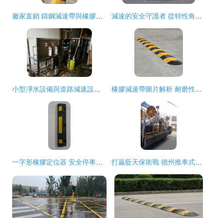
廠家直銷 鑄鋼減速帶與橡膠減速帶，保障道路安全的專業之選
減速的安全守護者 從特性角度看道路減速帶的設計與效用
小型凈水設備與道路減速設備 廠家選擇與報價分析
橡膠減速帶圖片解析 耐磨性強的道路減速設備優勢與應用
一字形橡膠定位器 安全停車的高效選擇——臺州市中奧塑模產品解析
打贏藍天保衛戰 德州推車式節能除塵霧炮機與智能道路減速設備全面解析