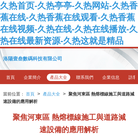
久热首页-久热亭亭-久热网站-久热香
蕉在线-久热香蕉在线观看-久热香蕉
在线视频-久热在线-久热在线播放-久
热在线最新资源-久热这就是精品
洛陽壹叁數碼科技有限公司
首頁
企業簡介
產品大全
聯系我們
企業信息
訪客
>
>
當前位置：
首頁
產品大全
聚焦河東區 熱熔標線施工與道路減
速設備的應用解析
聚焦河東區 熱熔標線施工與道路減
速設備的應用解析